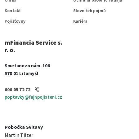
O nás
Ochrana osobních údajů
Kontakt
Slovníček pojmů
Pojišťovny
Kariéra
mFinancia Service s.
r. o.
Smetanovo nám. 106
570 01 Litomyšl
606 05 72 72
poptavky@fajnpojisteni.cz
Pobočka Svitavy
Martin Tilzer