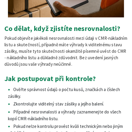
Co dělat, když zjistíte nesrovnalosti?
Pokud objevíte jakékoli nesrovnalosti mezi údaji v CMR-nákladním
listu a skutečností, případně máte výhrady k viditelnému stavu
zásilky, musíte tyto skutečnosti okamžitě písemně uvést do CMR
- nákladního listu a důkladně zdůvodnit. Bez uvedení jasných
důvodů jsou vaše výhrady neúčinné.
Jak postupovat při kontrole?
Ověřte správnost údajů o počtu kusů, značkách a číslech
zásilky.
Zkontrolujte viditelný stav zásilky a jejího balení.
Případné nesrovnalosti a výhrady zaznamenejte do všech
kopií CMR-nákladního listu.
Pokud nelze kontrolu provést kvůli technickým nebo jiným