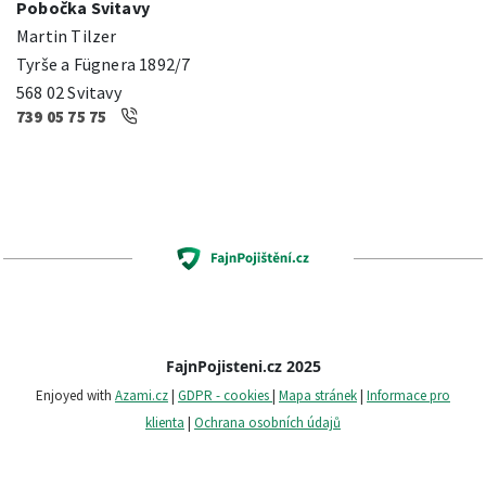
Pobočka Svitavy
Martin Tilzer
Tyrše a Fügnera 1892/7
568 02 Svitavy
739 05 75 75
FajnPojisteni.cz 2025
Enjoyed with
Azami.cz
|
GDPR - cookies
|
Mapa stránek
|
Informace pro
klienta
|
Ochrana osobních údajů