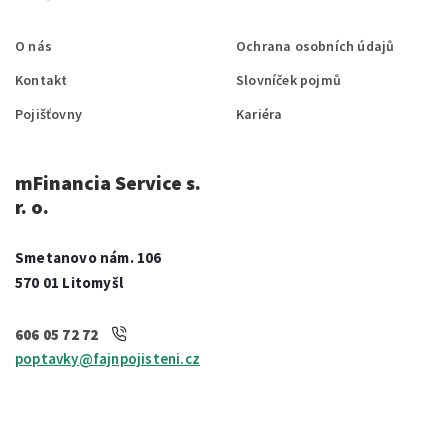
O nás
Ochrana osobních údajů
Kontakt
Slovníček pojmů
Pojišťovny
Kariéra
mFinancia Service s.
r. o.
Smetanovo nám. 106
570 01 Litomyšl
606 05 72 72
poptavky@fajnpojisteni.cz