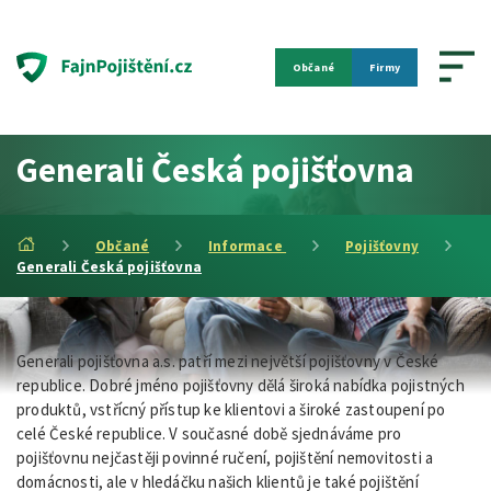
Občané
Firmy
Generali Česká pojišťovna
Občané
Informace
Pojišťovny
Generali Česká pojišťovna
Generali pojišťovna a.s. patří mezi největší pojišťovny v České
republice. Dobré jméno pojišťovny dělá široká nabídka pojistných
produktů, vstřícný přístup ke klientovi a široké zastoupení po
celé České republice. V současné době sjednáváme pro
pojišťovnu nejčastěji povinné ručení, pojištění nemovitosti a
domácnosti, ale v hledáčku našich klientů je také pojištění