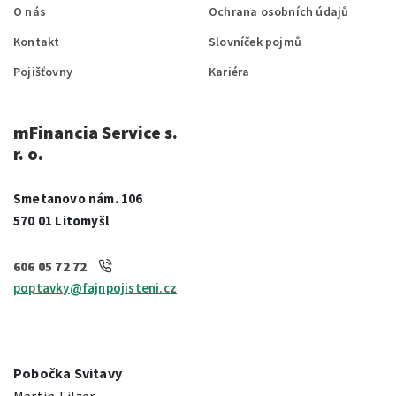
O nás
Ochrana osobních údajů
Kontakt
Slovníček pojmů
Pojišťovny
Kariéra
mFinancia Service s.
r. o.
Smetanovo nám. 106
570 01 Litomyšl
606 05 72 72
poptavky@fajnpojisteni.cz
Pobočka Svitavy
Martin Tilzer