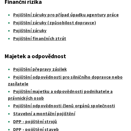
Finanční rizika
Pojištění záruky pro případ úpadku agentury práce
Pojištění záruky (způsobilost dopravce)
Pojištění záruky
Pojištění finančních ztrát
Majetek a odpovědnost
Pojištění přepravy zásilek
Pojištění odpovědnosti pro silničního dopravce nebo
zasílatele
Pojištění majetku a odpovědnosti podnikatele a
právnických osob
Pojištění odpovědnosti členů orgánů společnosti
Stavební a montážní pojištění
DPP - pojištění strojů
DPP - pojištění staveb