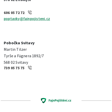
606 05 72 72
poptavky@fajnpojisteni.cz
Pobočka Svitavy
Martin Tilzer
Tyrše a Fügnera 1892/7
568 02 Svitavy
739 05 75 75