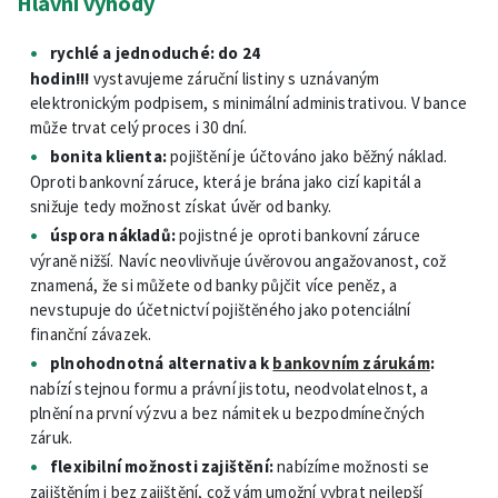
Hlavní výhody
rychlé a jednoduché: do 24
hodin!!!
vystavujeme záruční listiny s uznávaným
elektronickým podpisem, s minimální administrativou. V bance
může trvat celý proces i 30 dní.
bonita klienta:
pojištění je účtováno jako běžný náklad.
Oproti bankovní záruce, která je brána jako cizí kapitál a
snižuje tedy možnost získat úvěr od banky.
úspora nákladů:
pojistné je oproti bankovní záruce
výraně nižší. Navíc neovlivňuje úvěrovou angažovanost, což
znamená, že si můžete od banky půjčit více peněz, a
nevstupuje do účetnictví pojištěného jako potenciální
finanční závazek.
plnohodnotná alternativa k
bankovním zárukám
:
nabízí stejnou formu a právní jistotu, neodvolatelnost, a
plnění na první výzvu a bez námitek u bezpodmínečných
záruk.
flexibilní možnosti zajištění:
nabízíme možnosti se
zajištěním i bez zajištění, což vám umožní vybrat nejlepší