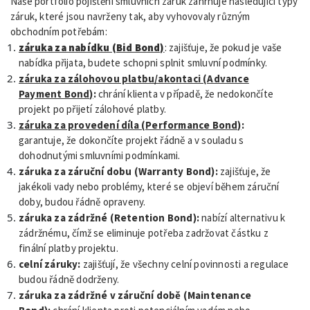
Naše portfolio pojištění smluvních záruk zahrnuje následující typy
záruk, které jsou navrženy tak, aby vyhovovaly různým
obchodním potřebám:
záruka za nabídku (Bid Bond)
: zajišťuje, že pokud je vaše
nabídka přijata, budete schopni splnit smluvní podmínky.
záruka za zálohovou platbu/akontaci (Advance
Payment Bond)
:
chrání klienta v případě, že nedokončíte
projekt po přijetí zálohové platby.
záruka za provedení díla (Performance Bond)
:
garantuje, že dokončíte projekt řádně a v souladu s
dohodnutými smluvními podmínkami.
záruka za záruční dobu (Warranty Bond):
zajišťuje, že
jakékoli vady nebo problémy, které se objeví během záruční
doby, budou řádně opraveny.
záruka za zádržné (Retention Bond):
nabízí alternativu k
zádržnému, čímž se eliminuje potřeba zadržovat částku z
finální platby projektu.
celní záruky:
zajišťují, že všechny celní povinnosti a regulace
budou řádně dodrženy.
záruka za zádržné v záruční době (Maintenance