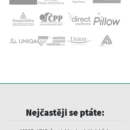
Nejčastěji se ptáte: