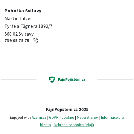
Pobočka Svitavy
Martin Tilzer
Tyrše a Fügnera 1892/7
568 02 Svitavy
739 05 75 75
FajnPojisteni.cz 2025
Enjoyed with
Azami.cz
|
GDPR - cookies
|
Mapa stránek
|
Informace pro
klienta
|
Ochrana osobních údajů