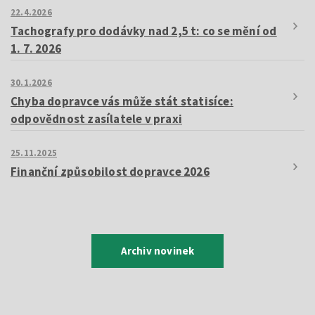
22.4.2026
Tachografy pro dodávky nad 2,5 t: co se mění od
1. 7. 2026
30.1.2026
Chyba dopravce vás může stát statisíce:
odpovědnost zasílatele v praxi
25.11.2025
Finanční způsobilost dopravce 2026
Archiv novinek