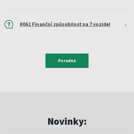
#061 Finanční způsobilost na 7 vozidel
Poradna
Novinky: