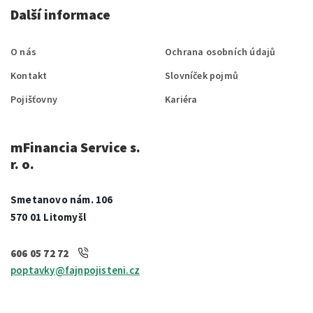
Další informace
O nás
Ochrana osobních údajů
Kontakt
Slovníček pojmů
Pojišťovny
Kariéra
mFinancia Service s.
r. o.
Smetanovo nám. 106
570 01 Litomyšl
606 05 72 72
poptavky@fajnpojisteni.cz