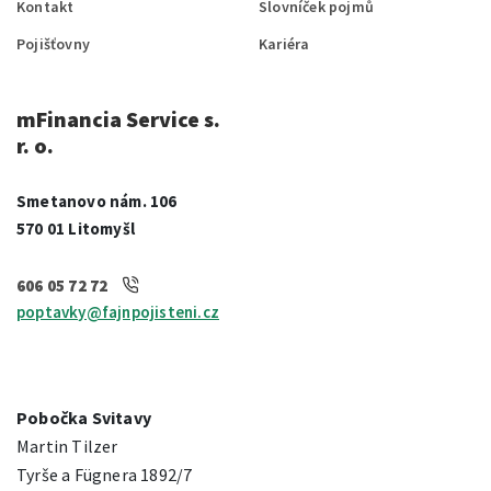
Kontakt
Slovníček pojmů
Pojišťovny
Kariéra
mFinancia Service s.
r. o.
Smetanovo nám. 106
570 01 Litomyšl
606 05 72 72
poptavky@fajnpojisteni.cz
Pobočka Svitavy
Martin Tilzer
Tyrše a Fügnera 1892/7