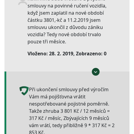
smlouvy na povinné ručení vozidla,
když jsem zaplatil na nové období
částku 3801,-kč a 11.2.2019 jsem
smlouvu ukončil z důvodu zániku
vozidla? Tedy nové období trvalo
pouze tři měsíce.
Vloženo: 28. 2. 2019, Zobrazeno: 0
Při ukončení smlouvy před výročím
Vám má pojišťovna vrátit
nespotřebované pojistné poměrně.
Takže zhruba 3 801 Kč / 12 měsíců =
317 Kč / měsíc, Zbývajících 9 měsíců
vám vrátí, tedy přibližně 9 * 317 Kč = 2
853 Kč.