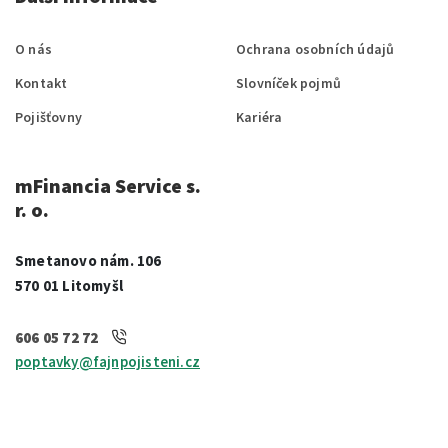
O nás
Ochrana osobních údajů
Kontakt
Slovníček pojmů
Pojišťovny
Kariéra
mFinancia Service s.
r. o.
Smetanovo nám. 106
570 01 Litomyšl
606 05 72 72
poptavky@fajnpojisteni.cz