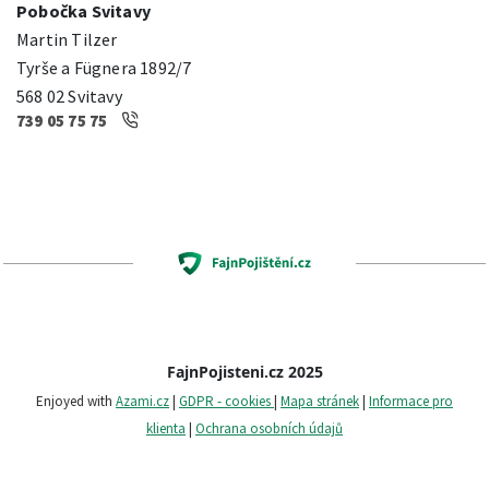
Pobočka Svitavy
Martin Tilzer
Tyrše a Fügnera 1892/7
568 02 Svitavy
739 05 75 75
FajnPojisteni.cz 2025
Enjoyed with
Azami.cz
|
GDPR - cookies
|
Mapa stránek
|
Informace pro
klienta
|
Ochrana osobních údajů