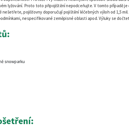
ém lyžování. Proto toto připojištění nepodceňujte. V tomto případě je do
 nešetřete, pojišťovny doporučují pojištění léčebných výloh od 1,5 mil. K
i podmínkami, nespecifikované zeměpisné oblasti apod. Výluky se dočt
tů:
tně snowparku
ošetření: