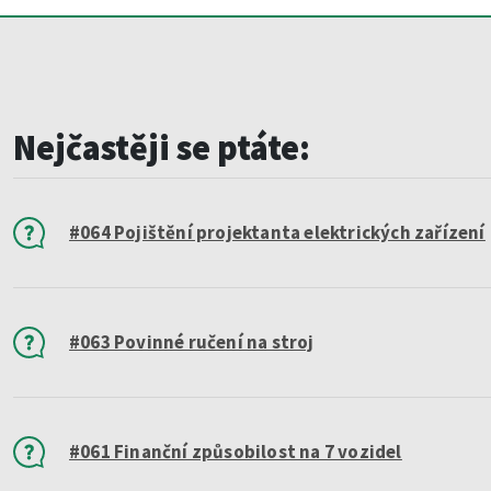
Nejčastěji se ptáte:
#064 Pojištění projektanta elektrických zařízení
#063 Povinné ručení na stroj
#061 Finanční způsobilost na 7 vozidel