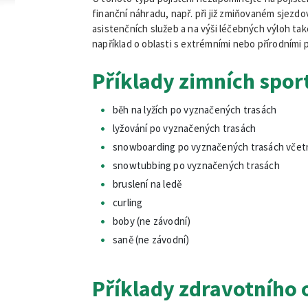
finanční náhradu, např. při již zmiňovaném sjezdov
asistenčních služeb a na výši léčebných výloh také
například o oblasti s extrémními nebo přírodním
Příklady zimních spor
běh na lyžích po vyznačených trasách
lyžování po vyznačených trasách
snowboarding po vyznačených trasách vče
snowtubbing po vyznačených trasách
bruslení na ledě
curling
boby (ne závodní)
saně (ne závodní)
Příklady zdravotního 