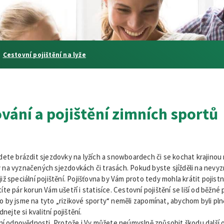
Cestovní pojištění na lyže
ování a pojištění zimních sportů
dete brázdit sjezdovky na lyžích a snowboardech či se kochat krajinou
ty na vyznačených sjezdovkách či trasách. Pokud byste sjížděli na nevy
 již speciální pojištění. Pojišťovna by Vám proto tedy mohla krátit poj
títe pár korun Vám ušetří i statisíce. Cestovní pojištění se liší od běžné
by jsme na tyto „rizikové sporty“ neměli zapomínat, abychom byli plně
nejte si kvalitní pojištění.
ění odpovědnosti. Protože i Vy můžete neúmyslně způsobit škodu dalš