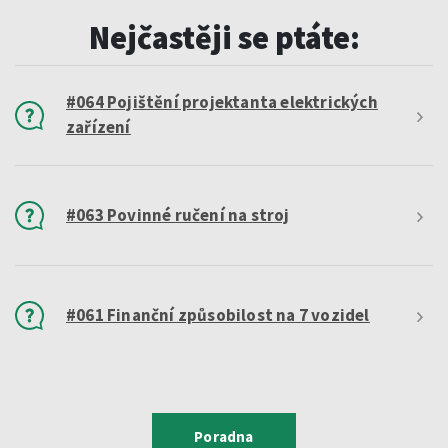
Nejčastěji se ptáte:
#064 Pojištění projektanta elektrických
zařízení
#063 Povinné ručení na stroj
#061 Finanční způsobilost na 7 vozidel
Poradna