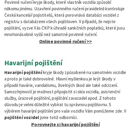
Povinné ručení kryje škody, které vlastník vozidla způsobí
někomu jinému. Uzavření povinného ručení pravidelně kontroluje
Česká kancelář pojistitelů, která porovnává databázi vozidel z
registru s databázemi všech pojišťoven. V případě, že nejste
pojištění, vyzve Vás ČKP k úhradě sankčních poplatků, které jsou
mnohonásobně vyšší než samotné povinné ručení.
Online povinné ručení >>
Havarijní pojištění
Havarijní pojištění
kryje škody způsobené na samotném vozidle
a proto je také dobrovolné. Hlavní myšlenkou je krýt škody v
případě havárie, vandalismu, živelných škod ale také odcizení.
Samozřejmostí je možnost připojistit si skla vozidla, asistenční
služby, úrazové pojištění, pojištění zavazadel apod. Z tohoto
důvodu je velmi důležité vybírat tu správnou pojišťovnu. S
výběrem havarijní pojištění pro vaše vozidlo Vám pomůžeme zde. V
pojištění vozidel
jsme totiž odborníci.
Porovnejte si havarijní pojištění