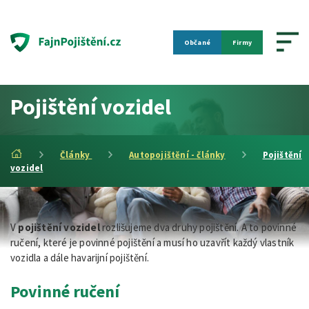
Občané
Firmy
Pojištění vozidel
Články
Autopojištění - články
Pojištění
vozidel
V
pojištění vozidel
rozlišujeme dva druhy pojištění. A to povinné
ručení, které je povinné pojištění a musí ho uzavřít každý vlastník
vozidla a dále havarijní pojištění.
Povinné ručení