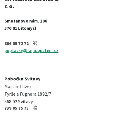
r. o.
Smetanovo nám. 106
570 01 Litomyšl
606 05 72 72
poptavky@fajnpojisteni.cz
Pobočka Svitavy
Martin Tilzer
Tyrše a Fügnera 1892/7
568 02 Svitavy
739 05 75 75